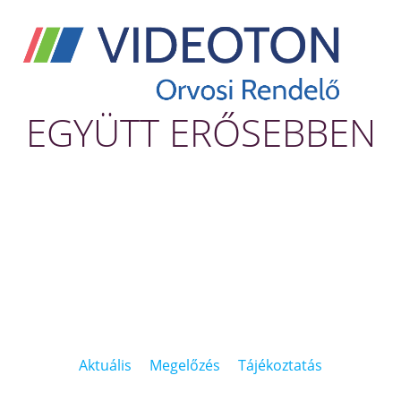
Skip
to
content
EGYÜTT ERŐSEBBEN
A weboldalt azért hoztuk létre, hogy hasznos
tanácsokkal, hiteles információkkal lássuk el
munkatársainkat a vírus okozta
megbetegedésekkel szembeni védekezés és a
VIDEOTON intézkedései terén.
Aktuális
Megelőzés
Tájékoztatás