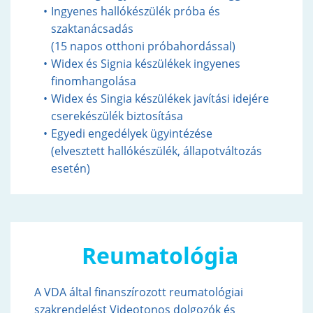
Ingyenes hallókészülék próba és
szaktanácsadás
(15 napos otthoni próbahordással)
Widex és Signia készülékek ingyenes
finomhangolása
Widex és Singia készülékek javítási idejére
cserekészülék biztosítása
Egyedi engedélyek ügyintézése
(elvesztett hallókészülék, állapotváltozás
esetén)
Reumatológia
A VDA által finanszírozott reumatológiai
szakrendelést Videotonos dolgozók és