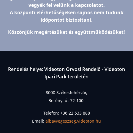
vegyék fel velünk a kapcsolatot.
A központi elérhetőségeken sajnos nem tudunk
időpontot biztosítani.
Köszönjük megértésüket és együttműködésüket!
Rendelés helye: Videoton Orvosi Rendelő - Videoton
Ipari Park területén
8000 Székesfehérvár,
Berényi út 72-100.
Telefon: +36 22 533 888
Email:
alba@egeszseg.videoton.hu