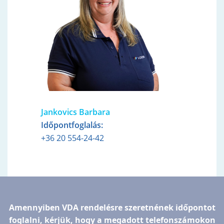
Jankovics Barbara
Időpontfoglalás:
+36 20 554-24-42
Amennyiben VDA rendelésre szeretnének időpontot
foglalni, kérjük, hogy a megadott telefonszámokon