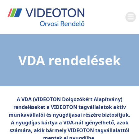
Skip
to
content
VDA rendelések
A VDA (VIDEOTON Dolgozókért Alapítvány)
rendeléseket a VIDEOTON tagvállalatok aktív
munkavállalói és nyugdíjasai részére biztosítjuk.
A nyugdíjas kártya a VDA-nál igényelhető, azok
számára, akik bármely VIDEOTON tagvállalattól
mentek el nyugdíjba.