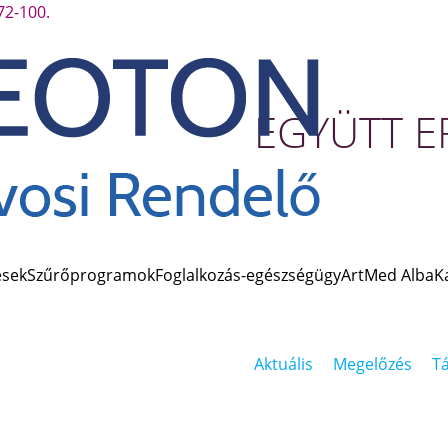
72-100.
EGYÜTT 
A weboldalt azért hozt
hiteles információkkal
megbetegedésekkel s
intézkedései terén.
ések
Szűrőprogramok
Foglalkozás-egészségügy
ArtMed Alba
K
Aktuális
Megelőzés
Tá