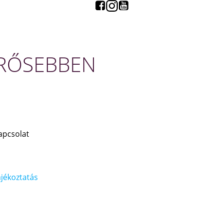
ERŐSEBBEN
uk létre, hogy hasznos tanácsokkal,
 lássuk el munkatársainkat a vírus okozta
zembeni védekezés és a VIDEOTON
apcsolat
jékoztatás