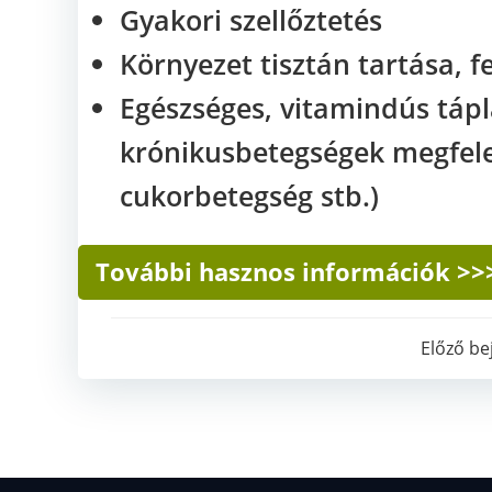
Gyakori szellőztetés
Környezet tisztán tartása, f
Egészséges, vitamindús tápl
krónikusbetegségek megfel
cukorbetegség stb.)
További hasznos információk >>
Bej
Előző be
nav