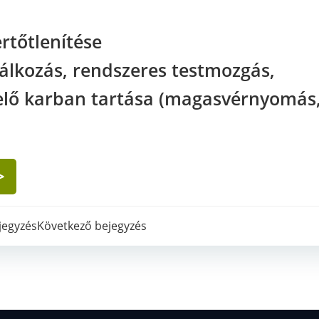
ertőtlenítése
álkozás, rendszeres testmozgás,
elő karban tartása (magasvérnyomás
>
egyzés
Bejegyzés
jegyzés
Következő bejegyzés
igáció
navigáció