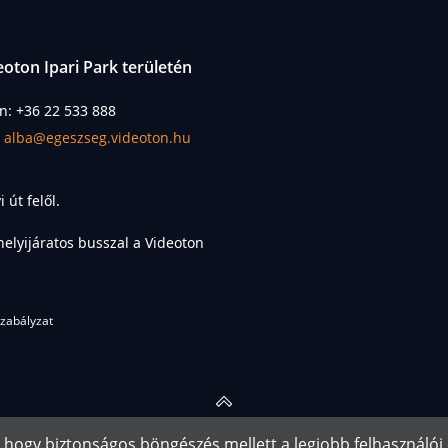
oton Ipari Park területén
n: +36 22 533 888
:
alba@egeszseg.videoton.hu
út felől.
helyijáratos busszal a Videoton
szabályzat
yright © 2026 Videoton Orvosi Rendelő. Minden jog fenntar
l, hogy biztonságos böngészés mellett a legjobb felhasználói