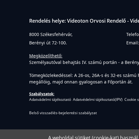
Rendelés helye: Videoton Orvosi Rendelő - Vide
8000 Székesfehérvár,
Telefo
Berényi út 72-100.
Email
Megközelíthető:
Személyautóval behajtás IV. számú portán - a Berényi 
Tömegközlekedéssel:
A 26-os, 26A-s és 32-es számú 
megállóig, majd onnan gyalogosan a Főportán át.
Szabályzatok:
Adatvádelmi tájékoztató
Adatvédelmi tájékoztató(IPV)
Cookie 
Belső visszaélés-bejelentési szabályzat
Cop
A weboldal sütiket (cookie-kat) haszná