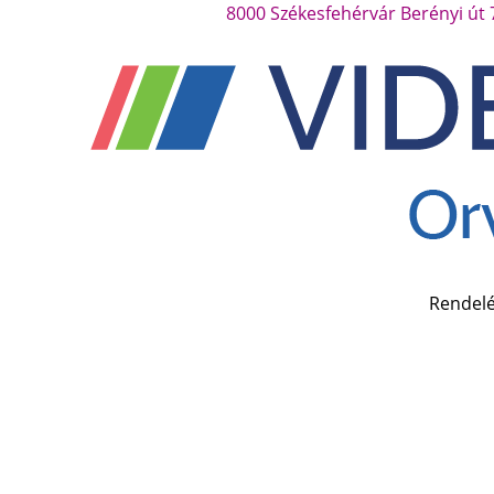
Skip
8000 Székesfehérvár Berényi út 
to
content
Rendel