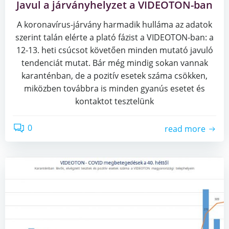
Javul a járványhelyzet a VIDEOTON-ban
A koronavírus-járvány harmadik hulláma az adatok
szerint talán elérte a plató fázist a VIDEOTON-ban: a
12-13. heti csúcsot követően minden mutató javuló
tendenciát mutat. Bár még mindig sokan vannak
karanténban, de a pozitív esetek száma csökken,
miközben továbbra is minden gyanús esetet és
kontaktot tesztelünk
0
read more