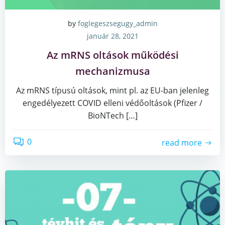
by
foglegeszsegugy_admin
január 28, 2021
Az mRNS oltások működési
mechanizmusa
Az mRNS típusú oltások, mint pl. az EU-ban jelenleg
engedélyezett COVID elleni védőoltások (Pfizer /
BioNTech […]
0
read more