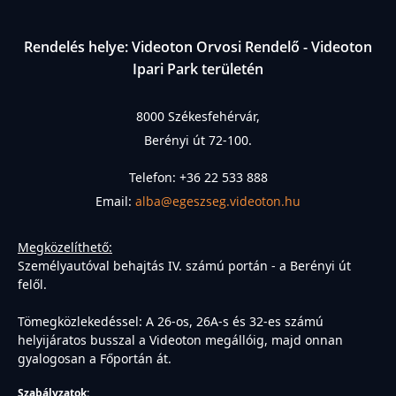
Rendelés helye: Videoton Orvosi Rendelő - Videoton
Ipari Park területén
8000 Székesfehérvár,
Berényi út 72-100.
Telefon: +36 22 533 888
Email:
alba@egeszseg.videoton.hu
Megközelíthető:
Személyautóval behajtás IV. számú portán - a Berényi út
felől.
Tömegközlekedéssel:
A 26-os, 26A-s és 32-es számú
helyijáratos busszal a Videoton megállóig, majd onnan
gyalogosan a Főportán át.
Szabályzatok: