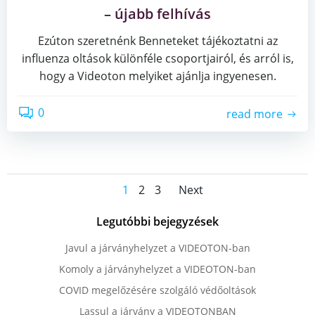
– újabb felhívás
Ezúton szeretnénk Benneteket tájékoztatni az
influenza oltások különféle csoportjairól, és arról is,
hogy a Videoton melyiket ajánlja ingyenesen.
0
read more
Posts
Posts
Page
Page
Page
1
2
3
Next
navigation
navigation
Legutóbbi bejegyzések
Javul a járványhelyzet a VIDEOTON-ban
Komoly a járványhelyzet a VIDEOTON-ban
COVID megelőzésére szolgáló védőoltások
Lassul a járvány a VIDEOTONBAN