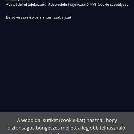
Adatvádelmi tájékoztató
Adatvédelmi tájékoztató(IPV)
Cookie szabályzat
Belső visszaélés-bejelentési szabályzat
A weboldal sütiket (cookie-kat) használ, hogy
biztonságos böngészés mellett a legjobb felhasználói